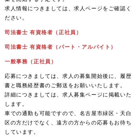
一
般
求人情報につきましては、求人ページをご確認く
事
ださい。
務
ス
タ
司法書士 有資格者（正社員）
ッ
フ
司法書士 有資格者（パート・アルバイト）
人
材
募
一般事務（正社員）
集
応募につきましては、求人の募集開始後に、履歴
書と職務経歴書のご郵送をお願いいたします。
詳細につきましては、求人募集ページに掲載いた
します。
車での通勤も可能ですので、名古屋市緑区・天白
区の方だけでなく、遠方の方からの応募もお待ち
しています。