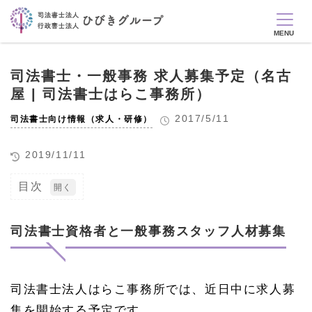
司法書士・一般事務 求人募集予定（名古
屋 | 司法書士はらこ事務所）
2017/5/11
司法書士向け情報（求人・研修）
2019/11/11
目次
1
司
法
司法書士資格者と一般事務スタッフ人材募集
書
士
資
格
司法書士法人はらこ事務所では、近日中に求人募
者
と
集を開始する予定です。