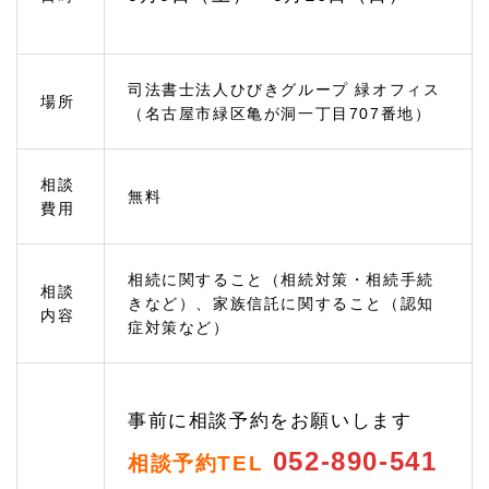
える
1.
3
相続
司法書士法人ひびきグループ 緑オフィス
場所
手続
（名古屋市緑区亀が洞一丁目707番地）
きの
ご相
談
相談
1.
無料
費用
3.
1
遺産
分割
相続に関すること（相続対策・相続手続
相談
協議
きなど）、家族信託に関すること（認知
内容
では
症対策など）
先々
のリ
スク
を検
討し
事前に相談予約をお願いします
て相
続す
052-890-541
相談予約TEL
るこ