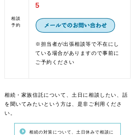
とが
5
必要
1.
相談
4
予約
家族
信託
のご
※担当者が出張相談等で不在にし
相談
（認
ている場合がありますので事前に
知症
対
ご予約ください
策）
1.
4.
1
家族
相続・家族信託について、土日に相談したい、話
信託
と
を聞いてみたいという方は、是非ご利用くださ
は？
い。
家族
信託
の仕
組み
相続の対策について、土日休みで相談に