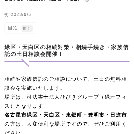
2023/9/5
目次
1
緑
区・
緑区・天白区の相続対策・相続手続き・家族信
天白
託の土日相談会開催！
区の
相続
対
策・
相続
相続や家族信託のご相談について、土日の無料相
手続
談会を実施いたします。
き・
家族
場所は、司法書士法人ひびきグループ（緑オフィ
信託
の土
ス）となります。
日相
名古屋市緑区・天白区・東郷町・豊明市・日進市
談会
開
の方は、大変便利な場所ですので、ぜひご利用く
催！
ださい。