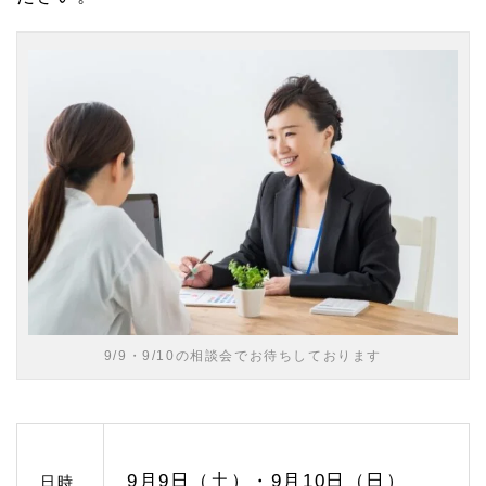
1.
1
緑区
の相
続相
談ひ
びき
グル
ープ
への
アク
セス
1.
2
相続
対策
のご
9/9・9/10の相談会でお待ちしております
相談
1.
2.
1
終活
を考
9月9日（土）・9月10日（日）
日時