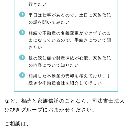
行きたい
1.
4.
平日は仕事があるので、土日に家族信託
1.
1
の話を聞いてみたい
家族
信託
相続で不動産の名義変更ができずそのま
の注
まになっているので、手続きについて聞
意事
きたい
項
1.
親の認知症で財産凍結が心配。家族信託
5
の内容について知りたい
相続
相談
相続した不動産の売却を考えており、手
や認
続きや不動産会社を紹介してほしい
知症
の不
安・
家族
など、相続と家族信託のことなら、司法書士法人
信託
ひびきグループにおまかせください。
のご
相談
はひ
ご相談は、
びき
グル