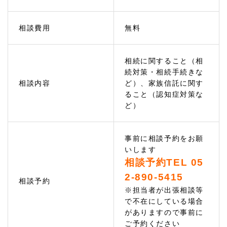
きの
ご相
談
相談費用
無料
1.
3
家族
相続に関すること（相
信託
続対策・相続手続きな
のご
相談内容
ど）、家族信託に関す
相談
ること（認知症対策な
（認
知症
ど）
対
策）
1.
事前に相談予約をお願
4
いします
相続
相談予約TEL 05
相談
や認
2-890-5415
相談予約
知症
※担当者が出張相談等
の不
で不在にしている場合
安・
家族
がありますので事前に
信託
ご予約ください