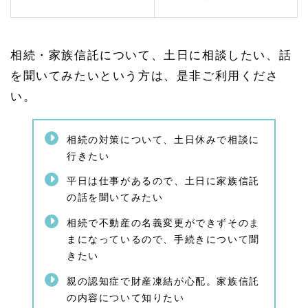
のご
相談
は司
法書
士は
相続・家族信託について、土日に相談したい、話
らこ
を聞いてみたいという方は、是非ご利用くださ
事務
所へ
い。
相続の対策について、土日休みで相談に
行きたい
平日は仕事があるので、土日に家族信託
の話を聞いてみたい
相続で不動産の名義変更ができずそのま
まになっているので、手続きについて聞
きたい
親の認知症で財産凍結が心配。家族信託
の内容について知りたい