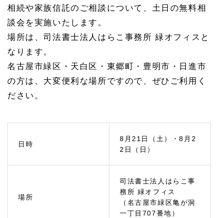
信託
相続や家族信託のご相談について、土日の無料相
の土
談会を実施いたします。
日相
談会
場所は、司法書士法人はらこ事務所 緑オフィスと
開
催！
なります。
名古屋市緑区・天白区・東郷町・豊明市・日進市
1.
1
の方は、大変便利な場所ですので、ぜひご利用く
相続
対策
ださい。
のご
相談
1.
1.
8月21日（土）・8月2
1
日時
2日（日）
終活
を考
える
司法書士法人はらこ事
1.
務所 緑オフィス
2
場所
（名古屋市緑区亀が洞
相続
一丁目707番地）
手続