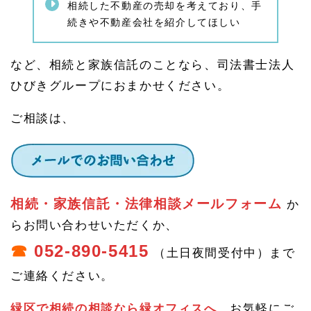
相続した不動産の売却を考えており、手
1.
続きや不動産会社を紹介してほしい
4.
1.
1
家族
など、相続と家族信託のことなら、司法書士法人
信託
ひびきグループにおまかせください。
の注
意事
項
ご相談は、
1.
5
相続
相談
や認
知症
相続・家族信託・法律相談メールフォーム
か
の不
安・
らお問い合わせいただくか、
家族
☎
052-890-5415
信託
（土日夜間受付中）まで
のご
相談
ご連絡ください。
はひ
びき
緑区で相続の相談なら緑オフィスへ
、お気軽にご
グル