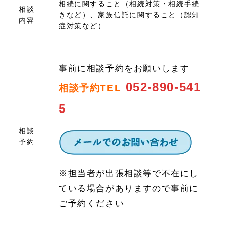
相続に関すること（相続対策・相続手続
える
相談
きなど）、家族信託に関すること（認知
1.
内容
症対策など）
3
相続
手続
きの
ご相
事前に相談予約をお願いします
談
052-890-541
相談予約TEL
1.
3.
5
1
遺産
分割
相談
協議
予約
では
先々
のリ
※担当者が出張相談等で不在にし
スク
を検
ている場合がありますので事前に
討し
て相
ご予約ください
続す
るこ