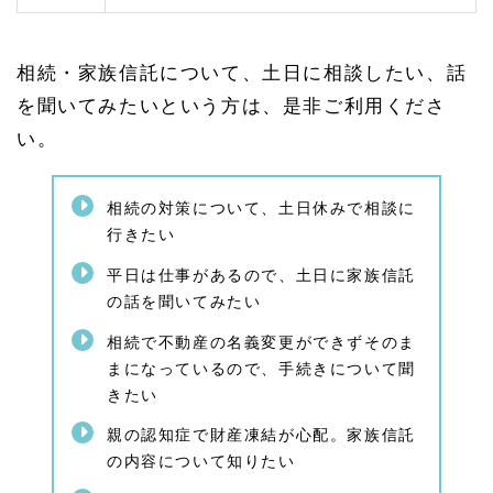
とが
必要
1.
相続・家族信託について、土日に相談したい、話
4
家族
を聞いてみたいという方は、是非ご利用くださ
信託
い。
のご
相談
（認
知症
相続の対策について、土日休みで相談に
対
行きたい
策）
1.
平日は仕事があるので、土日に家族信託
4.
の話を聞いてみたい
1
家族
相続で不動産の名義変更ができずそのま
信託
まになっているので、手続きについて聞
と
きたい
は？
家族
親の認知症で財産凍結が心配。家族信託
信託
の仕
の内容について知りたい
組み