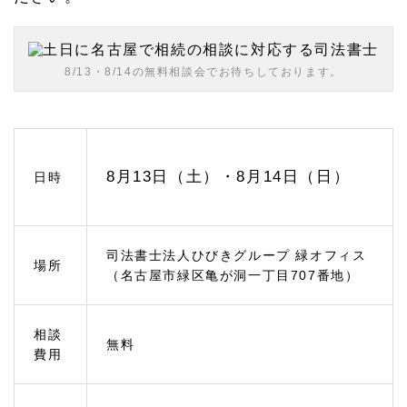
1.
1
緑区
の相
8/13・8/14の無料相談会でお待ちしております。
続相
談ひ
びき
グル
ープ
への
アク
8月13日（土）・8月14日（日）
日時
セス
1.
2
相続
司法書士法人ひびきグループ 緑オフィス
場所
対策
（名古屋市緑区亀が洞一丁目707番地）
のご
相談
1.
相談
無料
2.
費用
1
終活
を考