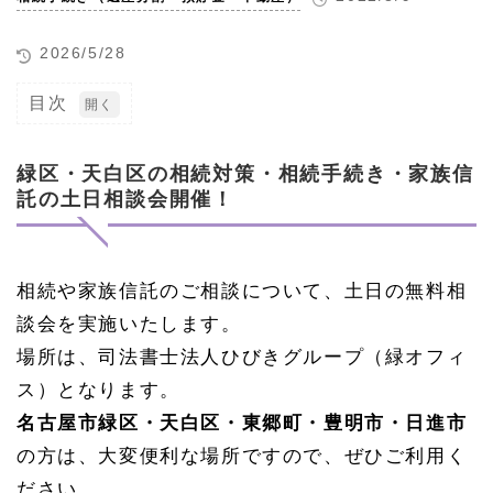
2026/5/28
目次
1
緑
区・
緑区・天白区の相続対策・相続手続き・家族信
天白
託の土日相談会開催！
区の
相続
対
策・
相続
相続や家族信託のご相談について、土日の無料相
手続
談会を実施いたします。
き・
家族
場所は、司法書士法人ひびきグループ（緑オフィ
信託
の土
ス）となります。
日相
名古屋市緑区・天白区・東郷町・豊明市・日進市
談会
開
の方は、大変便利な場所ですので、ぜひご利用く
催！
ださい。