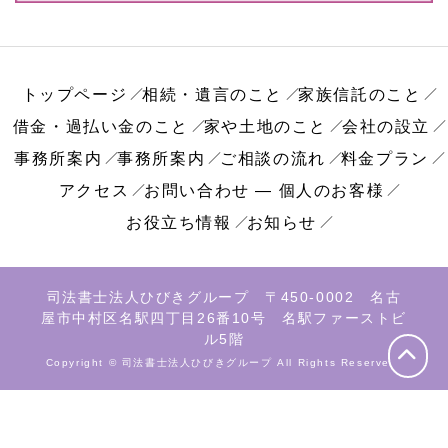
トップページ
相続・遺言のこと
家族信託のこと
借金・過払い金のこと
家や土地のこと
会社の設立
事務所案内
事務所案内
ご相談の流れ
料金プラン
アクセス
お問い合わせ ― 個人のお客様
お役立ち情報
お知らせ
司法書士法人ひびきグループ 〒450-0002 名古
屋市中村区名駅四丁目26番10号 名駅ファーストビ
ル5階
Copyright © 司法書士法人ひびきグループ All Rights Reserved.