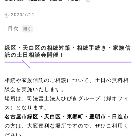
2023/7/11
目次
1
緑
区・
緑区・天白区の相続対策・相続手続き・家族信
天白
託の土日相談会開催！
区の
相続
対
策・
相続
相続や家族信託のご相談について、土日の無料相
手続
談会を実施いたします。
き・
家族
場所は、司法書士法人ひびきグループ（緑オフィ
信託
の土
ス）となります。
日相
名古屋市緑区・天白区・東郷町・豊明市・日進市
談会
開
の方は、大変便利な場所ですので、ぜひご利用く
催！
ださい。