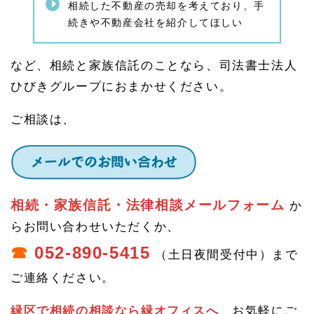
相続した不動産の売却を考えており、手
1.
続きや不動産会社を紹介してほしい
4.
1.
1
家族
など、相続と家族信託のことなら、司法書士法人
信託
ひびきグループにおまかせください。
の注
意事
項
ご相談は、
1.
5
相続
相談
や認
知症
相続・家族信託・法律相談メールフォーム
か
の不
安・
らお問い合わせいただくか、
家族
☎
052-890-5415
信託
（土日夜間受付中）まで
のご
相談
ご連絡ください。
はひ
びき
緑区で相続の相談なら緑オフィスへ
、お気軽にご
グル