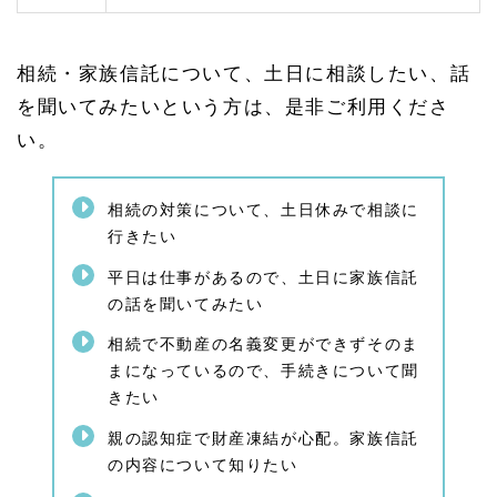
とが
必要
1.
相続・家族信託について、土日に相談したい、話
4
家族
を聞いてみたいという方は、是非ご利用くださ
信託
い。
のご
相談
（認
知症
相続の対策について、土日休みで相談に
対
行きたい
策）
1.
平日は仕事があるので、土日に家族信託
4.
の話を聞いてみたい
1
家族
相続で不動産の名義変更ができずそのま
信託
まになっているので、手続きについて聞
と
きたい
は？
家族
親の認知症で財産凍結が心配。家族信託
信託
の仕
の内容について知りたい
組み