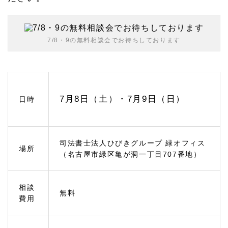
1.
1
緑区
の相
7/8・9の無料相談会でお待ちしております
続相
談ひ
びき
グル
ープ
への
アク
7月8日（土）・7月9日（日）
日時
セス
1.
2
相続
司法書士法人ひびきグループ 緑オフィス
場所
対策
（名古屋市緑区亀が洞一丁目707番地）
のご
相談
1.
相談
無料
2.
費用
1
終活
を考