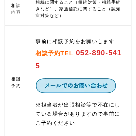
相続に関すること（相続対策・相続手続
える
相談
きなど）、家族信託に関すること（認知
1.
内容
症対策など）
3
相続
手続
きの
ご相
事前に相談予約をお願いします
談
052-890-541
相談予約TEL
1.
3.
5
1
遺産
分割
相談
協議
予約
では
先々
のリ
※担当者が出張相談等で不在にし
スク
を検
ている場合がありますので事前に
討し
て相
ご予約ください
続す
るこ