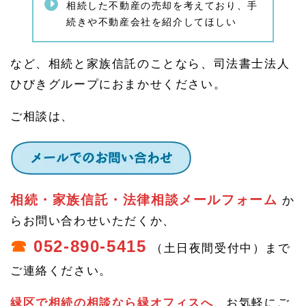
相続した不動産の売却を考えており、手
1.
続きや不動産会社を紹介してほしい
4.
1.
1
家族
など、相続と家族信託のことなら、司法書士法人
信託
ひびきグループにおまかせください。
の注
意事
項
ご相談は、
1.
5
相続
相談
や認
知症
相続・家族信託・法律相談メールフォーム
か
の不
安・
らお問い合わせいただくか、
家族
☎
052-890-5415
信託
（土日夜間受付中）まで
のご
相談
ご連絡ください。
はひ
びき
緑区で相続の相談なら緑オフィスへ
、お気軽にご
グル