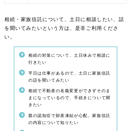
とが
必要
1.
相続・家族信託について、土日に相談したい、話
4
家族
を聞いてみたいという方は、是非ご利用くださ
信託
い。
のご
相談
（認
知症
相続の対策について、土日休みで相談に
対
行きたい
策）
1.
平日は仕事があるので、土日に家族信託
4.
の話を聞いてみたい
1
家族
相続で不動産の名義変更ができずそのま
信託
まになっているので、手続きについて聞
と
きたい
は？
家族
親の認知症で財産凍結が心配。家族信託
信託
の仕
の内容について知りたい
組み