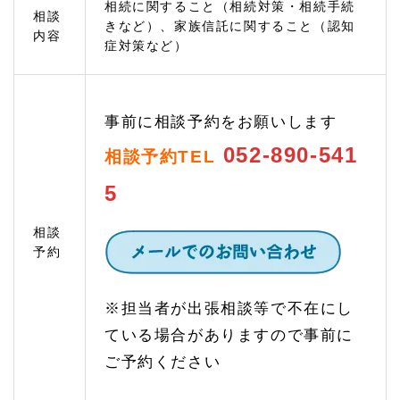
相続に関すること（相続対策・相続手続
える
相談
きなど）、家族信託に関すること（認知
1.
内容
症対策など）
3
相続
手続
きの
ご相
事前に相談予約をお願いします
談
052-890-541
相談予約TEL
1.
3.
5
1
遺産
分割
相談
協議
予約
では
先々
のリ
※担当者が出張相談等で不在にし
スク
を検
ている場合がありますので事前に
討し
て相
ご予約ください
続す
るこ