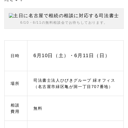
1.
1
緑区
の相
6/10・6/11の無料相談会でお待ちしております。
続相
談ひ
びき
グル
ープ
への
アク
6月10日（土）・6月11日（日）
日時
セス
1.
2
相続
司法書士法人ひびきグループ 緑オフィス
場所
対策
（名古屋市緑区亀が洞一丁目707番地）
のご
相談
1.
相談
無料
2.
費用
1
終活
を考