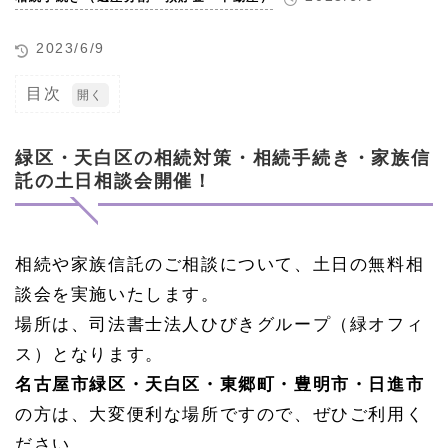
2023/6/9
目次
1
緑
区・
緑区・天白区の相続対策・相続手続き・家族信
天白
託の土日相談会開催！
区の
相続
対
策・
相続
相続や家族信託のご相談について、土日の無料相
手続
談会を実施いたします。
き・
家族
場所は、司法書士法人ひびきグループ（緑オフィ
信託
の土
ス）となります。
日相
名古屋市緑区・天白区・東郷町・豊明市・日進市
談会
開
の方は、大変便利な場所ですので、ぜひご利用く
催！
ださい。