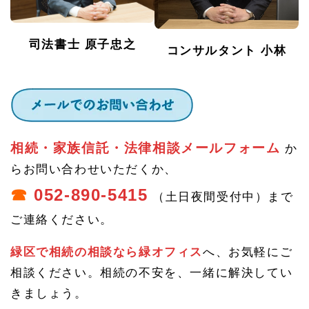
7.
1
家族
司法書士 原子忠之
コンサルタント 小林
信託
と
は？
家族
信託
の仕
組み
相続・家族信託・法律相談メールフォーム
1.
か
7.
らお問い合わせいただくか、
1.
1
☎
052-890-5415
（土日夜間受付中）まで
家族
信託
ご連絡ください。
の注
意事
項
緑区で相続の相談なら緑オフィス
へ、お気軽にご
1.
相談ください。相続の不安を、一緒に解決してい
8
きましょう。
相続
相談