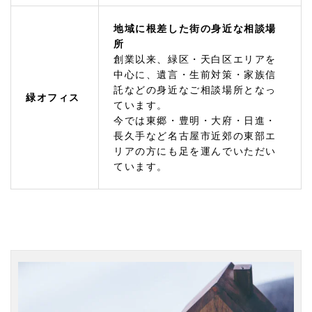
スへ
地域に根差した街の身近な相談場
1.
所
1.
2
創業以来、緑区・天白区エリアを
近隣
中心に、遺言・生前対策・家族信
の中
託などの身近なご相談場所となっ
緑オフィス
村
ています。
区・
今では東郷・豊明・大府・日進・
中
長久手など名古屋市近郊の東部エ
区・
東
リアの方にも足を運んでいただい
区・
ています。
西区
をは
じめ
とし
た名
古屋
駅で
のご
相談
は名
駅オ
フィ