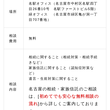
3
名駅オフィス（名古屋市中村区名駅四丁
緑
目26番10号 名駅ファーストビル5階）
場所
区：
緑オフィス （名古屋市緑区亀が洞一丁
地域
目707番地）
密
着
相
続・
相談
無料
家族
費用
信託
相談
のひ
びき
相続に関すること（相続対策・相続手続
グル
きなど）
ープ
家族信託に関すること（認知症対策な
への
ど）
アク
遺言・生前対策に関すること
セス
相談
1.
名古屋の相続・家族信託のご相談
内容
4
相続
は、[
初めてでも安心な無料相談の
に関
流れ
]から詳しくご案内しておりま
する
情報