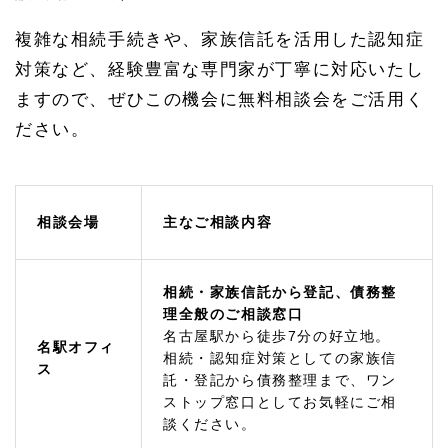
プ各
店舗
複雑な相続手続きや、家族信託を活用した認知症
のご
対策など、経験豊富な専門家が丁寧に対応いたし
案内
（名
ますので、ぜひこの機会に無料相談会をご活用く
古屋
駅・
ださい。
緑
区）
1.
1.
相談会場
主なご相談内容
1
緑
区・
天白
相続・家族信託から登記、債務整
区・
理全般のご相談窓口
長久
名古屋駅から徒歩7分の好立地。
手市
名駅オフィ
の相
相続・認知症対策としての家族信
ス
続の
託・登記から債務整理まで、ワン
ご相
ストップ窓口としてお気軽にご相
談は
談ください。
緑オ
フィ