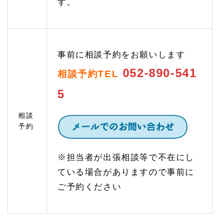
す。
のご
案内
1.
5
相続
事前に相談予約をお願いします
対策
のご
052-890-541
相談予約TEL
相談
5
1.
5.
1
相談
相続
予約
税の
無料
試算
と節
※担当者が出張相談等で不在にし
税対
ている場合がありますので事前に
策
ご予約ください
1.
5.
2
認知