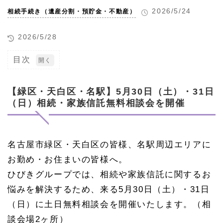
2026/5/24
相続手続き（遺産分割・預貯金・不動産）
2026/5/28
目次
1
【緑区・
天白区・
【緑区・天白区・名駅】5月30日（土）・31日
名駅】5
（日）相続・家族信託無料相談会を開催
月30日
（土）・
31日
（日）相
続・家族
名古屋市緑区・天白区の皆様、名駅周辺エリアに
信託無料
お勤め・お住まいの皆様へ。
相談会を
開催
ひびきグループでは、相続や家族信託に関するお
1.
悩みを解決するため、来る5月30日（土）・31日
1
（日）に土日無料相談会を開催いたします。（相
ひび
きグ
談会場2ヶ所）
ルー