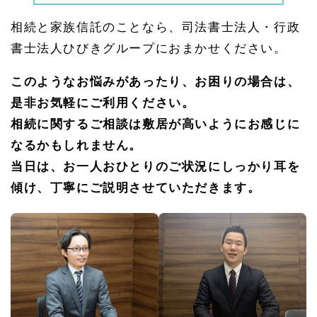
分割
協議
相続と家族信託のことなら、司法書士法人・行政
では
先々
書士法人ひびきグループにおまかせください。
のリ
スク
を検
このようなお悩みがあったり、お困りの場合は、
討し
是非お気軽にご利用ください。
て相
続す
相続に関するご相談は敷居が高いようにお感じに
るこ
とが
なるかもしれません。
必要
当日は、お一人おひとりのご状況にしっかり耳を
1.
傾け、丁寧にご説明させていただきます。
7
家族
信託
のご
相談
（認
知症
対
策）
1.