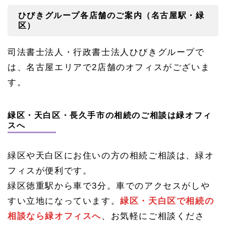
や認
ひびきグループ各店舗のご案内（名古屋駅・緑
知症
区）
の不
安・
家族
司法書士法人・行政書士法人ひびきグループで
信託
のご
は、名古屋エリアで2店舗のオフィスがございま
相談
はひ
す。
びき
グル
ープ
緑区・天白区・長久手市の相続のご相談は緑オフィ
へ
スへ
緑区や天白区にお住いの方の相続ご相談は、緑オ
フィスが便利です。
緑区徳重駅から車で3分。車でのアクセスがしや
すい立地になっています。
緑区・天白区で相続の
相談なら緑オフィスへ
、お気軽にご相談くださ