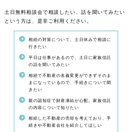
症の
対策
土日無料相談会で相談したい、話を聞いてみたい
（家
族信
という方は、是非ご利用ください。
託）
1.
5.
相続の対策について、土日休みで相談に
3
行きたい
終活
を考
平日は仕事があるので、土日に家族信託
える
の話を聞いてみたい
1.
6
相続で不動産の名義変更ができずそのま
相続
まになっているので、手続きについて聞
手続
きたい
きの
ご相
親の認知症で財産凍結が心配。家族信託
談
の内容について知りたい
1.
6.
相続した不動産の売却を考えており、手
1
続きや不動産会社を紹介してほしい
遺産