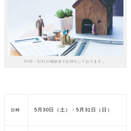
スへ
1.
2
名
駅：
相
続・
家族
信
託・
5/30・5/31の相談会でお待ちしております.。
登
記・
債務
整理
相談
のひ
びき
グル
ープ
5月30日（土）・5月31日（日）
への
日時
アク
セス
1.