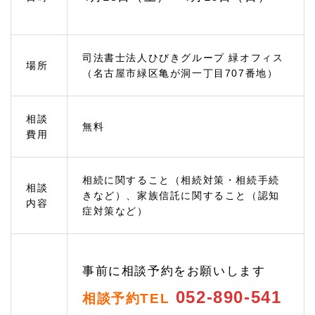
える
1.
3
相続
司法書士法人ひびきグループ 緑オフィス
場所
手続
（名古屋市緑区亀が洞一丁目707番地）
きの
ご相
談
相談
1.
無料
費用
3.
1
遺産
分割
相続に関すること（相続対策・相続手続
相談
協議
きなど）、家族信託に関すること（認知
内容
では
症対策など）
先々
のリ
スク
を検
討し
事前に相談予約をお願いします
て相
続す
052-890-541
相談予約TEL
るこ