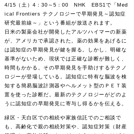
4/15（土）4：30～5：00 NHK EBS1で「Med
ical Frontiers テクノロジーで早期発見～認知症
研究最前線～」という番組が放送されます。
日米の製薬会社が開発したアルツハイマーの新薬
が、アメリカで承認された。薬の効果をあげるに
は認知症の早期発見が鍵を握る。しかし、明確な
基準がないため、現状では正確な診断が難しく、
時間もかかる。その早期発見を手助けするテクノ
ロジーが登場している。認知症に特有な脳波を検
知する簡易脳波計測器やヘルメット型のＰＥＴ装
置を使った診断だ。最新のテクノロジーがどのよ
うに認知症の早期発見に寄与し得るかを伝える。
緑区・天白区での相続や家族信託でのご相談で
も、高齢化で親の相続対策や、認知症対策（財産