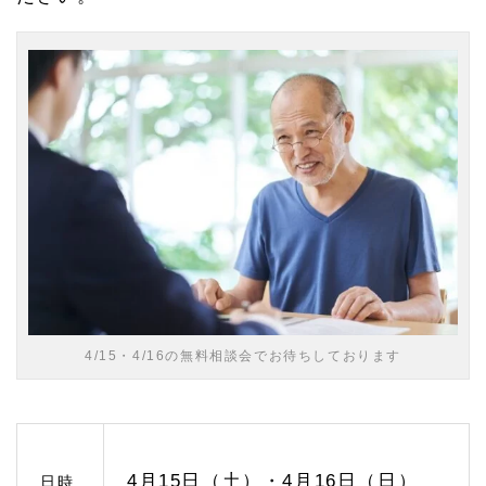
1.
1
緑区
の相
続相
談ひ
びき
グル
ープ
への
アク
セス
1.
2
相続
対策
のご
4/15・4/16の無料相談会でお待ちしております
相談
1.
2.
1
終活
を考
4月15日（土）・4月16日（日）
日時