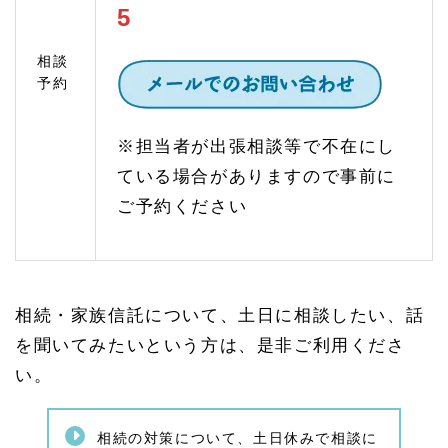
とが
5
必要
1.
相談
4
予約
家族
信託
のご
※担当者が出張相談等で不在にし
相談
（認
ている場合がありますので事前に
知症
対
ご予約ください
策）
1.
4.
1
家族
相続・家族信託について、土日に相談したい、話
信託
と
を聞いてみたいという方は、是非ご利用くださ
は？
い。
家族
信託
の仕
組み
相続の対策について、土日休みで相談に