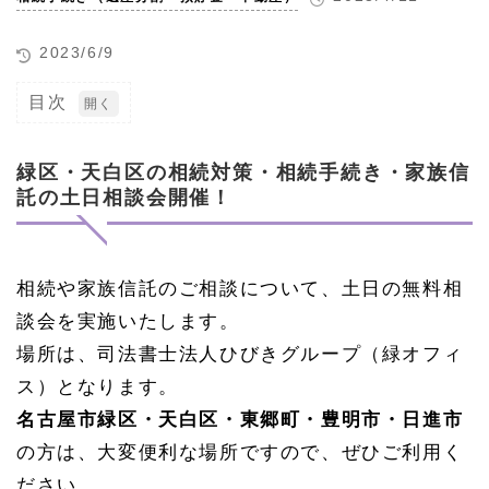
2023/6/9
目次
1
緑
区・
緑区・天白区の相続対策・相続手続き・家族信
天白
託の土日相談会開催！
区の
相続
対
策・
相続
相続や家族信託のご相談について、土日の無料相
手続
談会を実施いたします。
き・
家族
場所は、司法書士法人ひびきグループ（緑オフィ
信託
の土
ス）となります。
日相
名古屋市緑区・天白区・東郷町・豊明市・日進市
談会
開
の方は、大変便利な場所ですので、ぜひご利用く
催！
ださい。