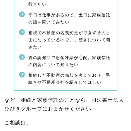
行きたい
1.
4.
平日は仕事があるので、土日に家族信託
1.
1
の話を聞いてみたい
家族
信託
相続で不動産の名義変更ができずそのま
の注
まになっているので、手続きについて聞
意事
きたい
項
1.
親の認知症で財産凍結が心配。家族信託
5
の内容について知りたい
相続
相談
相続した不動産の売却を考えており、手
や認
続きや不動産会社を紹介してほしい
知症
の不
安・
家族
など、相続と家族信託のことなら、司法書士法人
信託
ひびきグループにおまかせください。
のご
相談
はひ
ご相談は、
びき
グル