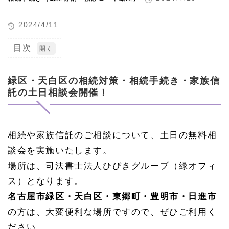
2024/4/11
目次
1
緑
区・
緑区・天白区の相続対策・相続手続き・家族信
天白
託の土日相談会開催！
区の
相続
対
策・
相続
相続や家族信託のご相談について、土日の無料相
手続
談会を実施いたします。
き・
家族
場所は、司法書士法人ひびきグループ（緑オフィ
信託
の土
ス）となります。
日相
名古屋市緑区・天白区・東郷町・豊明市・日進市
談会
開
の方は、大変便利な場所ですので、ぜひご利用く
催！
ださい。