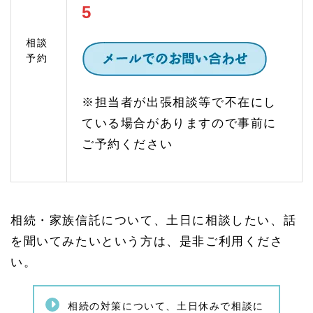
とが
5
必要
1.
相談
4
予約
家族
信託
のご
※担当者が出張相談等で不在にし
相談
（認
ている場合がありますので事前に
知症
対
ご予約ください
策）
1.
4.
1
家族
相続・家族信託について、土日に相談したい、話
信託
と
を聞いてみたいという方は、是非ご利用くださ
は？
い。
家族
信託
の仕
組み
相続の対策について、土日休みで相談に