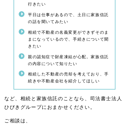
行きたい
1.
4.
平日は仕事があるので、土日に家族信託
1.
1
の話を聞いてみたい
家族
信託
相続で不動産の名義変更ができずそのま
の注
まになっているので、手続きについて聞
意事
きたい
項
1.
親の認知症で財産凍結が心配。家族信託
5
の内容について知りたい
相続
相談
相続した不動産の売却を考えており、手
や認
続きや不動産会社を紹介してほしい
知症
の不
安・
家族
など、相続と家族信託のことなら、司法書士法人
信託
ひびきグループにおまかせください。
のご
相談
はひ
ご相談は、
びき
グル