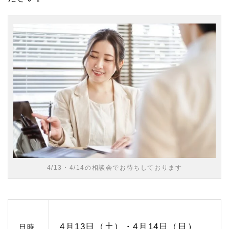
1.
1
緑区
の相
続相
談ひ
びき
グル
ープ
への
アク
セス
1.
2
相続
対策
のご
4/13・4/14の相談会でお待ちしております
相談
1.
2.
1
終活
を考
4月13日（土）・4月14日（日）
日時