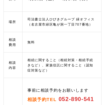
える
1.
3
相続
司法書士法人ひびきグループ 緑オフィス
場所
手続
（名古屋市緑区亀が洞一丁目707番地）
きの
ご相
談
相談
1.
無料
費用
3.
1
遺産
分割
相続に関すること（相続対策・相続手続
相談
協議
きなど）、家族信託に関すること（認知
内容
では
症対策など）
先々
のリ
スク
を検
討し
事前に相談予約をお願いします
て相
続す
052-890-541
相談予約TEL
るこ