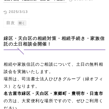
2025/3/13
目次
1
緑
区・
緑区・天白区の相続対策・相続手続き・家族信
天白
託の土日相談会開催！
区の
相続
対
策・
相続
相続や家族信託のご相談について、土日の無料相
手続
談会を実施いたします。
き・
家族
場所は、司法書士法人ひびきグループ（緑オフィ
信託
の土
ス）となります。
日相
名古屋市緑区・天白区・東郷町・豊明市・日進市
談会
開
の方は、大変便利な場所ですので、ぜひご利用く
催！
ださい。