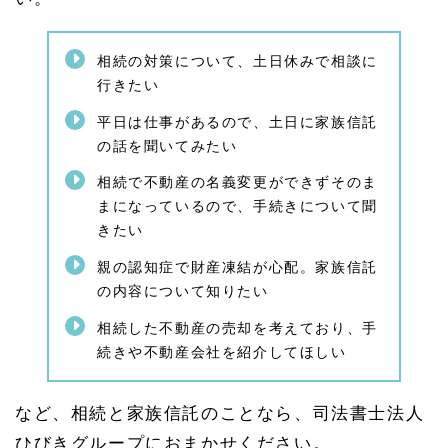
を検
討し
て相
相続の対策について、土日休みで相談に
続す
行きたい
るこ
とが
平日は仕事があるので、土日に家族信託
必要
の話を聞いてみたい
1.
4
相続で不動産の名義変更ができずそのま
家族
まになっているので、手続きについて聞
信託
きたい
のご
相談
親の認知症で財産凍結が心配。家族信託
（認
知症
の内容について知りたい
対
策）
相続した不動産の売却を考えており、手
続きや不動産会社を紹介してほしい
1.
4.
1
家族
など、相続と家族信託のことなら、司法書士法人
信託
ひびきグループにおまかせください。
と