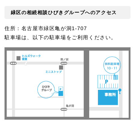
信託
のご
緑区の相続相談ひびきグループへのアクセス
相談
はひ
びき
住所：名古屋市緑区亀が洞1-707
グル
ープ
駐車場は、以下の駐車場をご利用ください。
へ