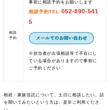
事前に相談予約をお願いします
1.
2.
052-890-541
相談予約TEL
3
終活
5
を考
える
相談
1.
予約
3
相続
手続
※担当者が出張相談等で不在にし
きの
ご相
ている場合がありますので事前に
談
ご予約ください
1.
3.
1
遺産
分割
協議
相続・家族信託について、土日に相談したい、話
では
先々
を聞いてみたいという方は、是非ご利用くださ
のリ
い。
スク