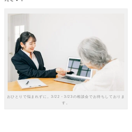
1.
1
緑区
の相
続相
談ひ
びき
グル
ープ
への
アク
セス
1.
1.
1
相続
に関
おひとりで悩まれずに。3/22・3/23の相談会でお待ちしておりま
する
す。
情報
のご
案内
1.
2