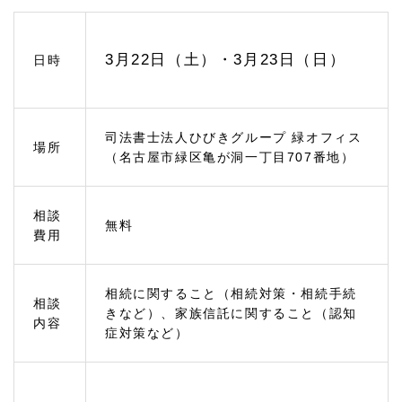
相続
対策
のご
相談
3月22日（土）・3月23日（日）
日時
1.
2.
1
相続
司法書士法人ひびきグループ 緑オフィス
場所
税の
（名古屋市緑区亀が洞一丁目707番地）
無料
試算
と節
税対
相談
無料
策
費用
1.
2.
2
相続に関すること（相続対策・相続手続
相談
認知
きなど）、家族信託に関すること（認知
内容
症の
症対策など）
対策
（家
族信
託）