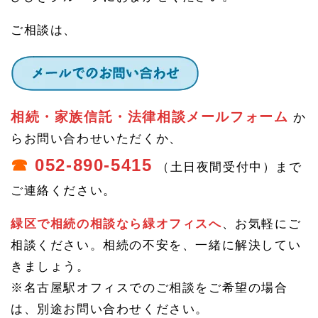
は？
家族
ご相談は、
信託
の仕
組み
1.
4.
1.
相続・家族信託・法律相談メールフォーム
か
1
家族
らお問い合わせいただくか、
信託
☎
052-890-5415
の注
（土日夜間受付中）まで
意事
項
ご連絡ください。
1.
緑区で相続の相談なら緑オフィスへ
、お気軽にご
5
相続
相談ください。相続の不安を、一緒に解決してい
相談
や認
きましょう。
知症
※名古屋駅オフィスでのご相談をご希望の場合
の不
安・
は、別途お問い合わせください。
家族