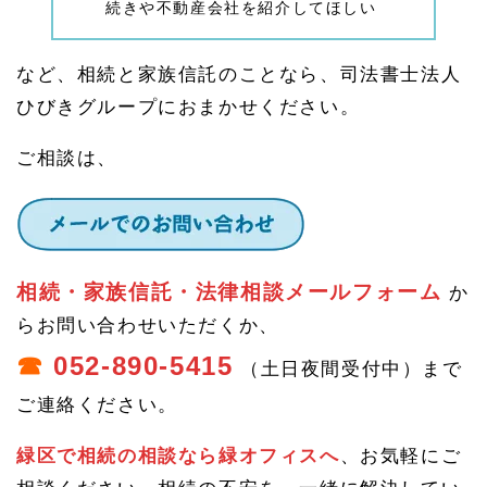
続きや不動産会社を紹介してほしい
知症
の不
安・
家族
など、相続と家族信託のことなら、司法書士法人
信託
ひびきグループにおまかせください。
のご
相談
はひ
ご相談は、
びき
グル
ープ
へ
相続・家族信託・法律相談メールフォーム
か
らお問い合わせいただくか、
☎
052-890-5415
（土日夜間受付中）まで
ご連絡ください。
緑区で相続の相談なら緑オフィスへ
、お気軽にご