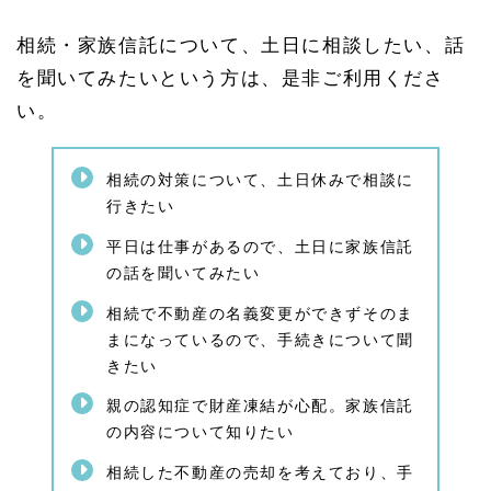
1
家族
相続・家族信託について、土日に相談したい、話
信託
と
を聞いてみたいという方は、是非ご利用くださ
は？
い。
家族
信託
の仕
組み
相続の対策について、土日休みで相談に
行きたい
1.
4.
平日は仕事があるので、土日に家族信託
1.
1
の話を聞いてみたい
家族
信託
相続で不動産の名義変更ができずそのま
の注
まになっているので、手続きについて聞
意事
きたい
項
1.
親の認知症で財産凍結が心配。家族信託
5
の内容について知りたい
相続
相談
相続した不動産の売却を考えており、手
や認