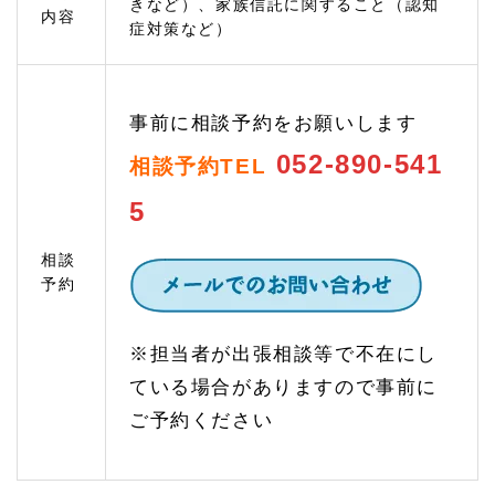
きなど）、家族信託に関すること（認知
内容
では
症対策など）
先々
のリ
スク
を検
討し
事前に相談予約をお願いします
て相
続す
052-890-541
相談予約TEL
るこ
とが
5
必要
1.
相談
4
予約
家族
信託
のご
※担当者が出張相談等で不在にし
相談
（認
ている場合がありますので事前に
知症
対
ご予約ください
策）
1.
4.