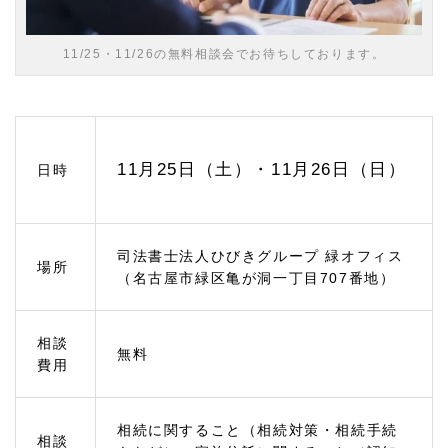
相続
対策
のご
11/25・11/26の無料相談会でお待ちしております。
相談
1.
2.
1
終活
を考
11月25日（土）・11月26日（日）
日時
える
1.
3
相続
司法書士法人ひびきグループ 緑オフィス
場所
手続
（名古屋市緑区亀が洞一丁目707番地）
きの
ご相
談
相談
1.
無料
費用
3.
1
遺産
分割
相続に関すること（相続対策・相続手続
相談
協議