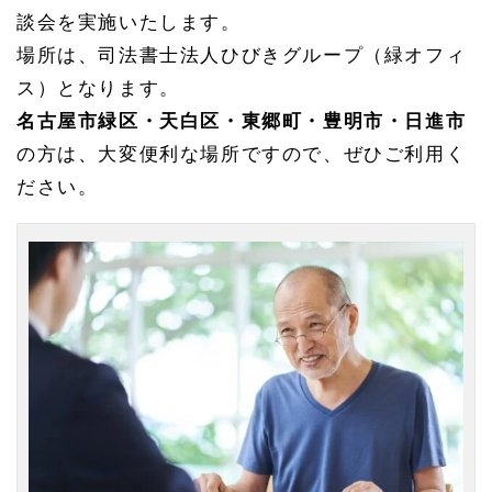
手続
談会を実施いたします。
き・
家族
場所は、司法書士法人ひびきグループ（緑オフィ
信託
の土
ス）となります。
日相
名古屋市緑区・天白区・東郷町・豊明市・日進市
談会
開
の方は、大変便利な場所ですので、ぜひご利用く
催！
ださい。
1.
1
緑区
の相
続相
談ひ
びき
グル
ープ
への
アク
セス
1.
2