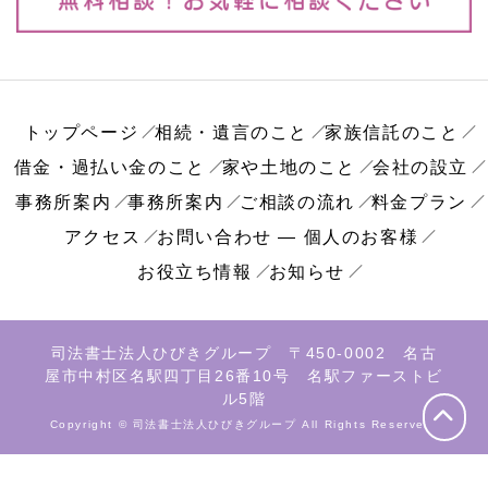
トップページ
相続・遺言のこと
家族信託のこと
借金・過払い金のこと
家や土地のこと
会社の設立
事務所案内
事務所案内
ご相談の流れ
料金プラン
アクセス
お問い合わせ ― 個人のお客様
お役立ち情報
お知らせ
司法書士法人ひびきグループ 〒450-0002 名古
屋市中村区名駅四丁目26番10号 名駅ファーストビ
ル5階
Copyright © 司法書士法人ひびきグループ All Rights Reserved.