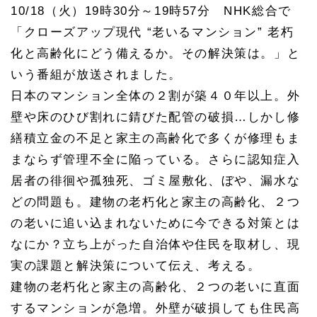
10/18（火）19時30分～19時57分 NHK総合で
「クローズアップ現代 “老いるマンション” 老朽
化と高齢化にどう備えるか。その解決策は。」と
いう番組が放送されました。
日本のマンション全体の２割が築４０年以上。外
壁や床のひび割れに錆びた配管の破損…しかし修
繕積立金の不足と家主の高齢化で多くが修理もま
まならず管理不全に陥っている。さらに認知症入
居者の徘徊や孤独死、ゴミ屋敷化、ぼや、漏水な
どの問題も。建物の老朽化と家主の高齢化、２つ
の老いに追い込まれないために今できる対策とは
なにか？立ち上がった自治体や住民を取材し、現
実の課題と解決策について伝え、考える。
建物の老朽化と家主の高齢化、２つの老いに直面
するマンションが急増。外壁が破損しても住民高