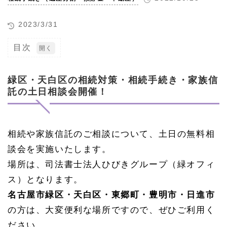
2023/3/31
目次
1
緑
区・
緑区・天白区の相続対策・相続手続き・家族信
天白
託の土日相談会開催！
区の
相続
対
策・
相続
相続や家族信託のご相談について、土日の無料相
手続
談会を実施いたします。
き・
家族
場所は、司法書士法人ひびきグループ（緑オフィ
信託
の土
ス）となります。
日相
名古屋市緑区・天白区・東郷町・豊明市・日進市
談会
開
の方は、大変便利な場所ですので、ぜひご利用く
催！
ださい。