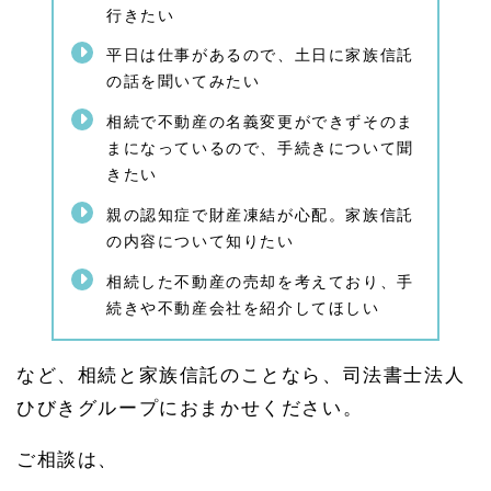
行きたい
1.
4.
平日は仕事があるので、土日に家族信託
1.
1
の話を聞いてみたい
家族
信託
相続で不動産の名義変更ができずそのま
の注
まになっているので、手続きについて聞
意事
きたい
項
1.
親の認知症で財産凍結が心配。家族信託
5
の内容について知りたい
相続
相談
相続した不動産の売却を考えており、手
や認
続きや不動産会社を紹介してほしい
知症
の不
安・
家族
など、相続と家族信託のことなら、司法書士法人
信託
ひびきグループにおまかせください。
のご
相談
はひ
ご相談は、
びき
グル