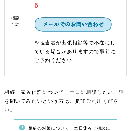
とが
5
必要
1.
相談
4
予約
家族
信託
のご
※担当者が出張相談等で不在にし
相談
（認
ている場合がありますので事前に
知症
対
ご予約ください
策）
1.
4.
1
家族
相続・家族信託について、土日に相談したい、話
信託
と
を聞いてみたいという方は、是非ご利用くださ
は？
い。
家族
信託
の仕
組み
相続の対策について、土日休みで相談に