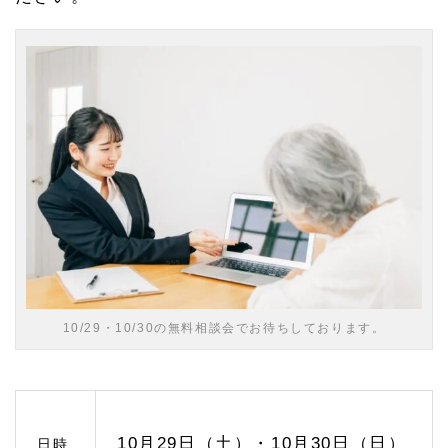
1.
1
緑区
の相
続相
談ひ
びき
グル
ープ
への
アク
セス
1.
2
相続
対策
のご
10/29・10/30の無料相談会でお待ちしております。
相談
1.
2.
1
終活
を考
10月29日（土）・10月30日（日）
日時