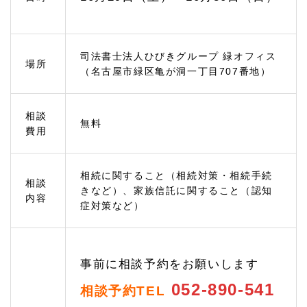
える
1.
3
相続
司法書士法人ひびきグループ 緑オフィス
場所
手続
（名古屋市緑区亀が洞一丁目707番地）
きの
ご相
談
相談
無料
1.
費用
3.
1
遺産
分割
相続に関すること（相続対策・相続手続
相談
協議
きなど）、家族信託に関すること（認知
内容
では
症対策など）
先々
のリ
スク
を検
討し
事前に相談予約をお願いします
て相
052-890-541
続す
相談予約TEL
るこ