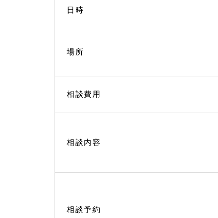
対策
日時
のご
相談
1.
1.
場所
1
終活
を考
える
相談費用
1.
2
相続
手続
きの
ご相
相談内容
談
1.
3
家族
信託
のご
相談予約
相談
（認