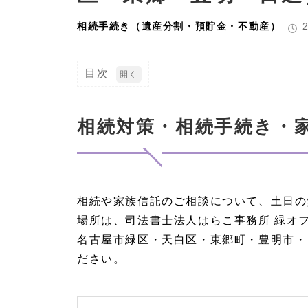
相続手続き（遺産分割・預貯金・不動産）
目次
1
相続
対
相続対策・相続手続き・
策・
相続
手続
き・
家族
信託
相続や家族信託のご相談について、土日の
の土
日相
場所は、司法書士法人はらこ事務所 緑オ
談会
開
名古屋市緑区・天白区・東郷町・豊明市・
催！
ださい。
1.
1
相続