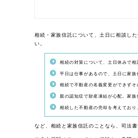
知症
対
策）
1.
4
相続・家族信託について、土日に相談した
相続
い。
相談
や認
知症
の不
相続の対策について、土日休みで相
安・
家族
平日は仕事があるので、土日に家族
信託
のご
相続で不動産の名義変更ができずそ
相談
は司
親の認知症で財産凍結が心配。家族
法書
士は
相続した不動産の売却を考えており
らこ
事務
所へ
など、相続と家族信託のことなら、司法書