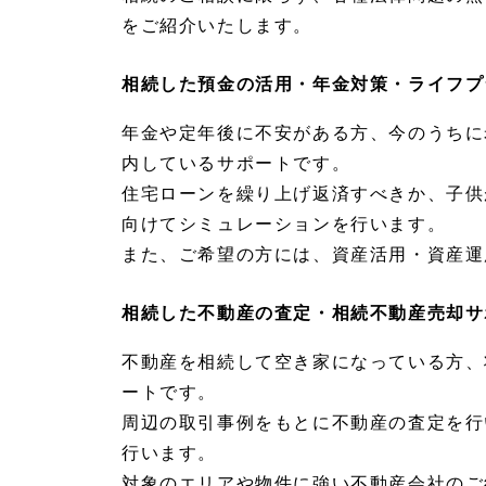
相
をご紹介いたします。
続・
家族
信託
相続した預金の活用・年金対策・ライフプ
ひび
きグ
年金や定年後に不安がある方、今のうちに
ルー
プの
内しているサポートです。
アフ
住宅ローンを繰り上げ返済すべきか、子供
ター
サポ
向けてシミュレーションを行います。
ート
また、ご希望の方には、資産活用・資産運
1.
1.
1.
相続した不動産の査定・相続不動産売却サ
1
相
不動産を相続して空き家になっている方、
続・
法律
ートです。
顧問
周辺の取引事例をもとに不動産の査定を行
サポ
ート
行います。
1.
対象のエリアや物件に強い不動産会社のご