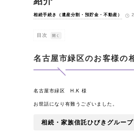
紹介
相続手続き（遺産分割・預貯金・不動産）
目次
1
名
古
名古屋市緑区のお客様の
屋
市
緑
区
の
お
名古屋市緑区 H.K 様
客
様
の
お世話になり有難うございました。
相
続
手
相続・家族信託ひびきグループよ
続
き
の