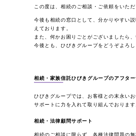
ご
この度は、相続のご相談・ご依頼をいただ
感
想
今後も相続の窓口として、分かりやすい説
1.
えております。
1
また、何かお困りごとがございましたら、
相
続・
今後とも、ひびきグループをどうぞよろし
家族
信託
ひび
きグ
ルー
プよ
相続・家族信託ひびきグループのアフター
り:
名古
屋市
ひびきグループでは、お客様との末永いお
緑
区
サポートに力を入れて取り組んでおります
H.K
様へ
相続・法律顧問サポート
1.
1.
相続のご相談に限らず、各種法律問題の無
1