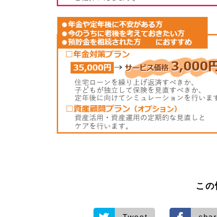
査
定・
相続
不動
産売
却サ
ポー
ト
1.
1.
1.
4
相続
税の
試
算・
相続
対策
サポ
ート
この