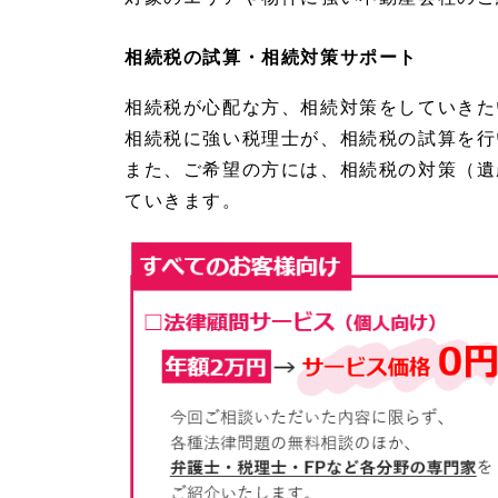
1.
1.
2
相続税の試算・相続対策サポート
相続
した
相続税が心配な方、相続対策をしていきた
預金
の活
相続税に強い税理士が、相続税の試算を行
用・
また、ご希望の方には、相続税の対策（遺
年金
対
ていきます。
策・
ライ
フプ
ラン
サポ
ート
1.
1.
1.
3
相続
した
不動
産の