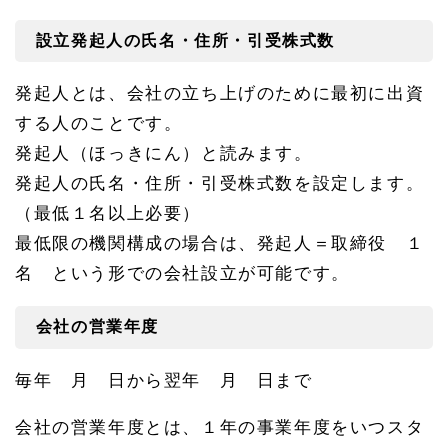
注意
点
設立発起人の氏名・住所・引受株式数
1.
1
発起人とは、会社の立ち上げのために最初に出資
3.
3
する人のことです。
会社
発起人（ほっきにん）と読みます。
設立
の必
発起人の氏名・住所・引受株式数を設定します。
要事
項の
（最低１名以上必要）
関連
最低限の機関構成の場合は、発起人＝取締役 １
ペー
ジ
名 という形での会社設立が可能です。
会社の営業年度
毎年 月 日から翌年 月 日まで
会社の営業年度とは、１年の事業年度をいつスタ