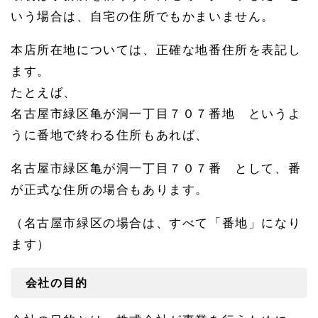
株式
会社
いう場合は、自宅の住所でもかまいません。
の目
的の
本店所在地については、正確な地番住所を表記し
ポイ
ント
ます。
1.
たとえば、
3.
名古屋市緑区亀が洞一丁目７０７番地 というよ
2
株式
うに番地で終わる住所もあれば、
会社
の目
的と
名古屋市緑区亀が洞一丁目７０７番 として、番
許認
が正式な住所の場合もあります。
可
1.
（名古屋市緑区の場合は、すべて「番地」になり
4
会社
ます）
設立
時に
発行
会社の目的
する
株式
数