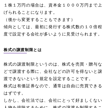
員
１株１万円の場合は、資本金１０００万円まで上
1.
げられることになります。
1
2.
（後から変更することもできます）
1
取締
傾向としては、最初に発行する株式数の１０倍程
役
度で設定する会社が多いように見受けられます。
1.
1
2.
株式の譲渡制限とは
2
代表
取締
株式の譲渡制限というのは、株式を売買・贈与な
役
どで譲渡する際に、会社などの許可を得ないと譲
1.
1
渡できないという規定を設定することです。
2.
3
株式は有価証券なので、通常は自由に売買できる
監査
はずです。
役
しかし、会社法では、会社にとって好ましくない
1.
1
人物を排除するために、株式の譲渡を制限するこ