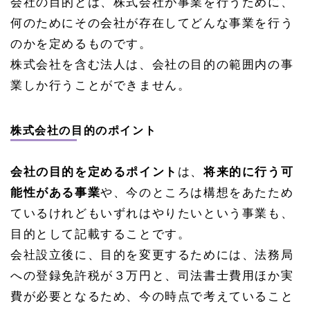
会社の目的とは、株式会社が事業を行うために、
1.
何のためにその会社が存在してどんな事業を行う
5
のかを定めるものです。
会社
の発
株式会社を含む法人は、会社の目的の範囲内の事
行可
業しか行うことができません。
能株
式総
数
株式会社の目的のポイント
1.
5.
1
会社の目的を定めるポイント
は、
将来的に行う可
株式
の譲
能性がある事業
や、今のところは構想をあたため
渡制
限と
ているけれどもいずれはやりたいという事業も、
は
目的として記載することです。
1.
会社設立後に、目的を変更するためには、法務局
6
株式
への登録免許税が３万円と、司法書士費用ほか実
会社
の資
費が必要となるため、今の時点で考えていること
本金