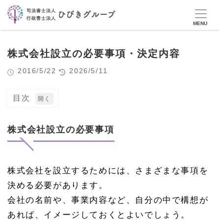
株式会社設立の必要事項・決定内容
2016/5/22
2026/5/11
目次
1
株
式
株式会社設立の必要事項
会
社
設
立
株式会社を設立するためには、さまざまな事項を
の
必
決める必要があります。
要
事
会社の名前や、事業内容など、自分の中で構想が
項
あれば、イメージしておくとよいでしょう。