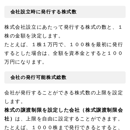
告方
法
会社設立時に発行する株式数
1.
1
株式会社設立にあたって発行する株式の数と、１
0
株券
株の金額を決定します。
の発
行
たとえば、１株１万円で、１００株を最初に発行
1.
するとした場合は、全額を資本金とすると１００
1
万円になります。
1
設立
時の
会社の発行可能株式総数
金銭
以外
の出
会社が発行することができる株式数の上限を設定
資
します。
1.
1
株式の譲渡制限を設定した会社（株式譲渡制限会
2
社）
は、上限を自由に設定することができます。
会社
の役
たとえば、１０００株まで発行できるとすると、