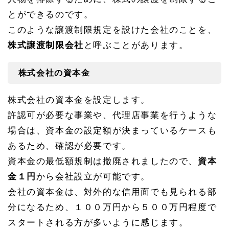
3
とができるのです。
会社
の設
このような譲渡制限規定を設けた会社のことを、
立日
株式譲渡制限会社
と呼ぶことがあります。
1.
1
3.
株式会社の資本金
1
会社
設立
株式会社の資本金を設定します。
日を
許認可が必要な事業や、代理店事業を行うような
土日
にし
場合は、資本金の設定額が決まっているケースも
たい
あるため、確認が必要です。
1.
1
資本金の最低額規制は撤廃されましたので、
資本
3.
金１円
から会社設立が可能です。
2
設立
会社の資本金は、対外的な信用面でも見られる部
日と
分になるため、１００万円から５００万円程度で
登記
完了
スタートされる方が多いように感じます。
日の