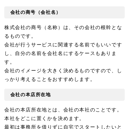
1.
1
会社の商号（会社名）
会社
の商
号
株式会社の商号（名称）は、その会社の根幹とな
（会
社
るものです。
名）
会社が行うサービスに関連する名前でもいいです
1.
2
し、自分の名前を会社名にするケースもありま
会社
す。
の本
店所
会社のイメージを大きく決めるものですので、し
在地
っかり考えることをおすすめします。
1.
3
会社
会社の本店所在地
の目
的
会社の本店所在地とは、会社の本社のことです。
1.
本社をどこに置くかを決めます。
3.
1
最初は事務所を借りずに自宅でスタートしたいと