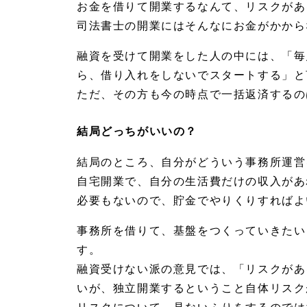
お金を借りて開業するなんて、リスクがあ
き
司法書士の開業にはそんなにお金がかから
1.
5.
1
融資を受けて開業をした人の中には、「毎
司法
ら、借り入れをしないでスタートする」と
書士
会へ
ただ、その方も今の時点で一括返済するの
の届
出
結局どっちがいいの？
1.
5.
結局のところ、自分がどういう事務所運営
2
開業
自宅開業で、自分の生活費だけの収入があ
届・
必要もないので、貯金でやりくりすればよ
銀行
口座
開設
事務所を借りて、基盤をつくっていきたい
1.
す。
6
融資受けない派の意見では、「リスクがあ
独立
を目
いが、独立開業するということ自体リスク
指す