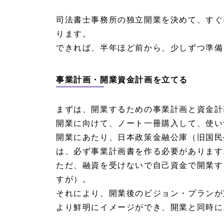
独立
開業
司法書士事務所の独立開業を決めて、すぐ
の際
ります。
に準
備す
できれば、半年ほど前から、少しずつ準備
るも
の
1.
事業計画・開業資金計画を立てる
4
独立
開業
まずは、開業するための事業計画と資金計
にあ
開業に向けて、ノート一冊購入して、使い
たっ
て検
開業にあたり、日本政策金融公庫（旧国民
討す
は、必ず事業計画書を作る必要があります
るこ
と
ただ、融資を受けないで自己資金で開業す
1.
すが）。
4.
それにより、開業後のビジョン・プランが
1
司法
より鮮明にイメージができ、開業と同時に
書士
ソフ