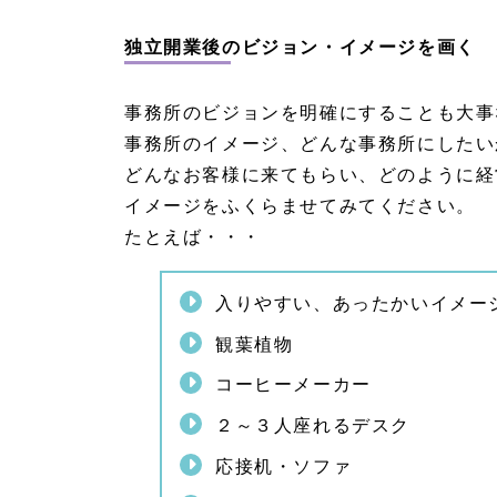
独立
開業
独立開業後のビジョン・イメージを画く
に向
けて
の具
体的
事務所のビジョンを明確にすることも大事
な準
事務所のイメージ、どんな事務所にしたい
備
どんなお客様に来てもらい、どのように経
1.
2.
イメージをふくらませてみてください。
1
たとえば・・・
スケ
ジュ
ール
入りやすい、あったかいイメー
1.
2.
観葉植物
2
事業
コーヒーメーカー
計
画・
２～３人座れるデスク
開業
資金
応接机・ソファ
計画