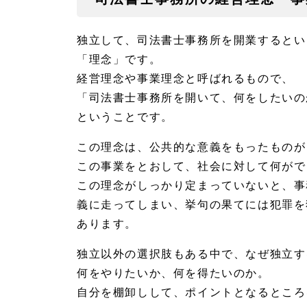
所の
経営
理
独立して、司法書士事務所を開業するとい
念・
事業
「理念」です。
理念
経営理念や事業理念と呼ばれるもので、
を考
える
「司法書士事務所を開いて、何をしたいの
1.
ということです。
1.
1
この理念は、公共的な意義をもったものが
独立
この事業をとおして、社会に対して何がで
開業
後の
この理念がしっかり定まっていないと、事
ビジ
ョ
義に走ってしまい、挙句の果てには犯罪を
ン・
あります。
イメ
ージ
を画
独立以外の選択肢もある中で、なぜ独立す
く
何をやりたいか、何を得たいのか。
1.
自分を棚卸しして、ポイントとなるところ
2