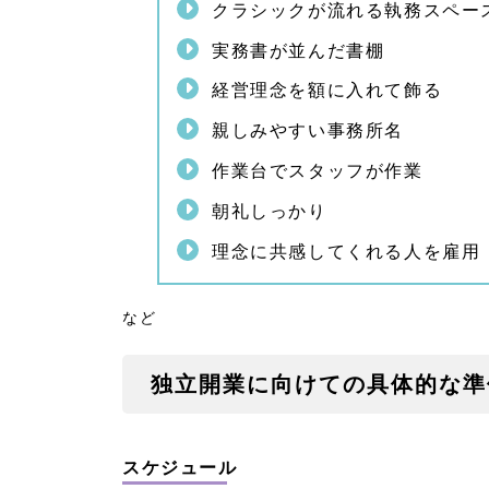
を立
クラシックが流れる執務スペー
てる
実務書が並んだ書棚
1.
2.
経営理念を額に入れて飾る
2.
1
親しみやすい事務所名
自己
資金
作業台でスタッフが作業
か融
資を
朝礼しっかり
受け
るか
理念に共感してくれる人を雇用
1.
2.
2.
など
2
結局
どっ
独立開業に向けての具体的な準
ちが
いい
の？
スケジュール
1.
3