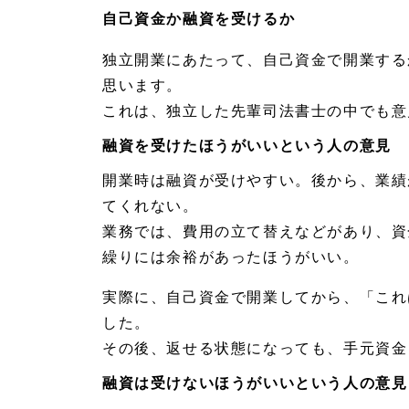
ト比
自己資金か融資を受けるか
較
独立開業にあたって、自己資金で開業する
1.
4.
思います。
2
これは、独立した先輩司法書士の中でも意
事務
所探
し
融資を受けたほうがいいという人の意見
1.
開業時は融資が受けやすい。後から、業績
4.
てくれない。
3
独立
業務では、費用の立て替えなどがあり、資
した
繰りには余裕があったほうがいい。
先輩
の話
を聞
実際に、自己資金で開業してから、「これ
く
した。
1.
その後、返せる状態になっても、手元資金
5
開業
融資は受けないほうがいいという人の意見
後の
手続