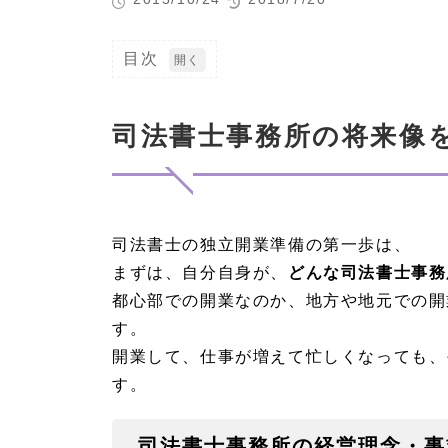
目次
1
司
法
司法書士事務所の将来像
書
士
事
務
所
の
司法書士の独立開業準備の第一歩は、
将
来
まずは、自分自身が、
どんな司法書士事務
像
を
都心部での開業なのか、地方や地元での開
描
す。
く
開業して、仕事が増えて忙しくなっても、
1.
す。
1
司法
書士
事務
司法書士事務所の経営理念・事